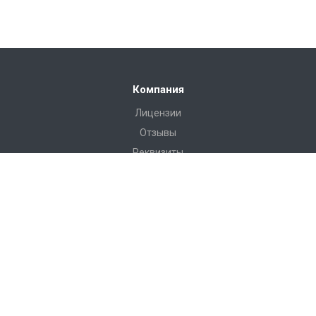
Компания
Лицензии
Отзывы
Реквизиты
Сервис
Доставка
Монтаж
Гарантия
Замер
Проект
Подготовка