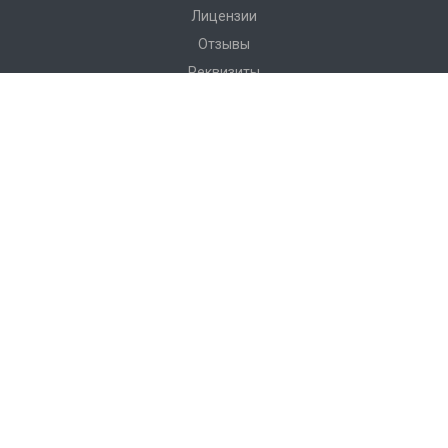
Лицензии
Отзывы
Реквизиты
Сервис
Доставка
Монтаж
Гарантия
Замер
Проект
Подготовка
Каталог
Производство
Фото объектов
Новости