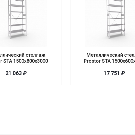
ллический стеллаж
Металлический сте
or STA 1500х800х3000
Prostor STA 1500х600
21 063
₽
17 751
₽