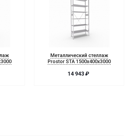
ллаж
Металлический стеллаж
х3000
Prostor STA 1500х400х3000
14 943
₽